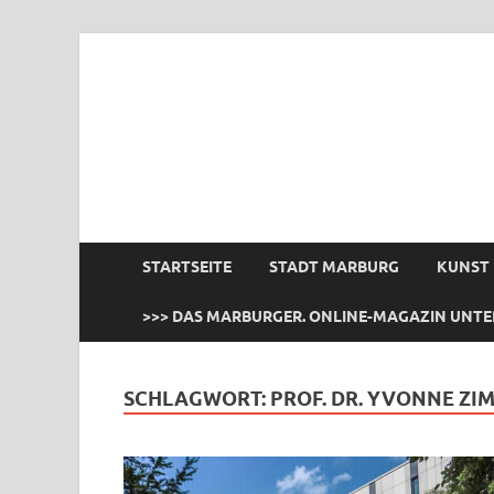
das Marburger.
Online-Magazin
STARTSEITE
STADT MARBURG
KUNST
>>> DAS MARBURGER. ONLINE-MAGAZIN UNTE
SCHLAGWORT:
PROF. DR. YVONNE Z