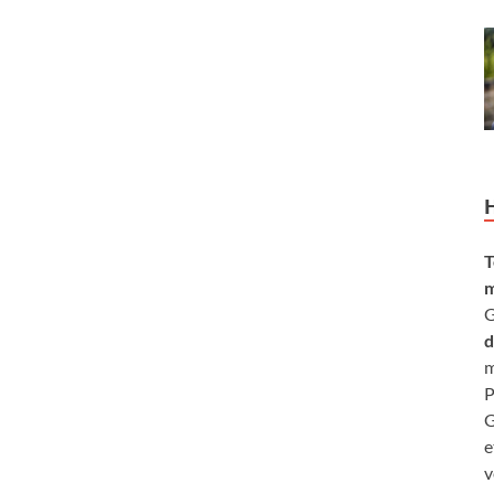
T
m
G
d
m
P
G
e
v