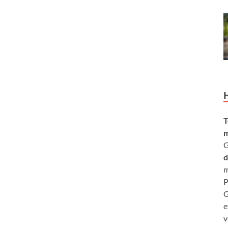
T
m
G
d
m
P
G
e
v