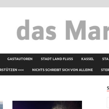
GASTAUTOREN
STADT LAND FLUSS
KASSEL
STA
RSTÜTZEN <<<
NICHTS SCHREIBT SICH VON ALLEINE
STE