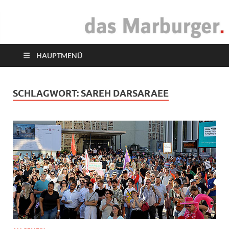
das Marburger.
Online-Magazin
HAUPTMENÜ
SCHLAGWORT:
SAREH DARSARAEE