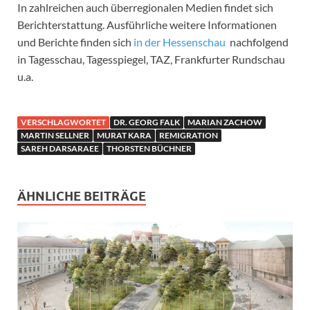
In zahlreichen auch überregionalen Medien findet sich
Berichterstattung. Ausführliche weitere Informationen
und Berichte finden sich
in der Hessenschau
nachfolgend
in Tagesschau, Tagesspiegel, TAZ, Frankfurter Rundschau
u.a.
VERSCHLAGWORTET
DR. GEORG FALK
MARIAN ZACHOW
MARTIN SELLNER
MURAT KARA
REMIGRATION
SAREH DARSARAEE
THORSTEN BÜCHNER
ÄHNLICHE BEITRÄGE