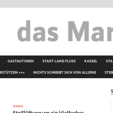
GASTAUTOREN
STADT LAND FLUSS
KASSEL
STA
RSTÜTZEN <<<
NICHTS SCHREIBT SICH VON ALLEINE
STE
SCHULE
Stoßlüftung um ein Vielfaches