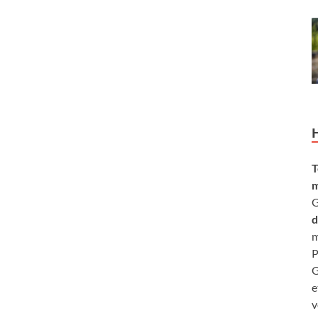
T
m
G
d
m
P
G
e
v