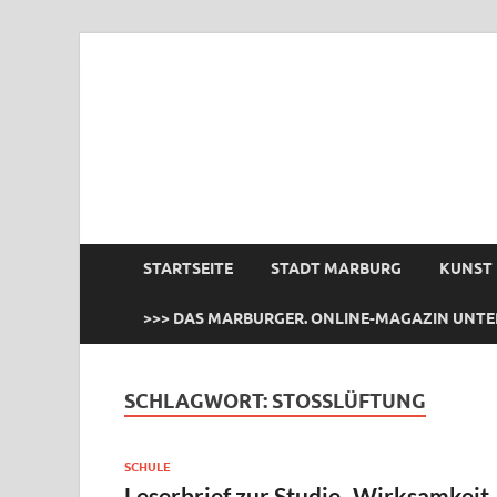
das Marburger.
Online-Magazin
STARTSEITE
STADT MARBURG
KUNST
>>> DAS MARBURGER. ONLINE-MAGAZIN UNTE
SCHLAGWORT:
STOSSLÜFTUNG
SCHULE
Leserbrief zur Studie „Wirksamkeit