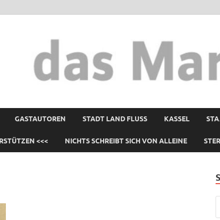
GASTAUTOREN
STADT LAND FLUSS
KASSEL
STA
RSTÜTZEN <<<
NICHTS SCHREIBT SICH VON ALLEINE
STE