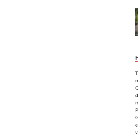
T
m
G
d
m
P
G
e
v