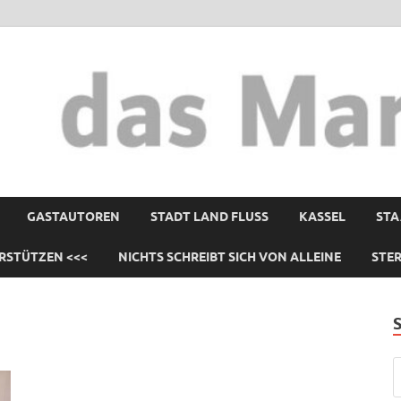
GASTAUTOREN
STADT LAND FLUSS
KASSEL
STA
RSTÜTZEN <<<
NICHTS SCHREIBT SICH VON ALLEINE
STE