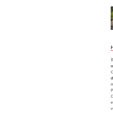
T
m
G
d
m
P
G
e
v