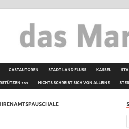
GASTAUTOREN
STADT LAND FLUSS
KASSEL
STA
RSTÜTZEN <<<
NICHTS SCHREIBT SICH VON ALLEINE
STE
 EHRENAMTSPAUSCHALE