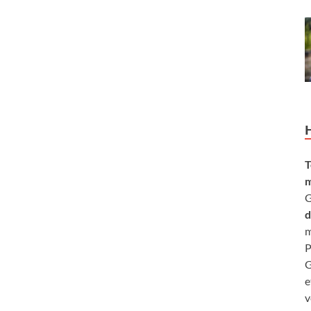
T
m
G
d
m
P
G
e
v