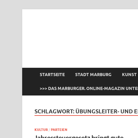
das Marburger.
Online-Magazin
STARTSEITE
STADT MARBURG
KUNST
>>> DAS MARBURGER. ONLINE-MAGAZIN UNTE
SCHLAGWORT:
ÜBUNGSLEITER- UND
KULTUR
/
PARTEIEN
Jahressteuergesetz bringt gute