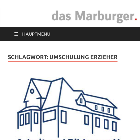
das Marburger.
Online-Magazin
HAUPTMENÜ
SCHLAGWORT:
UMSCHULUNG ERZIEHER