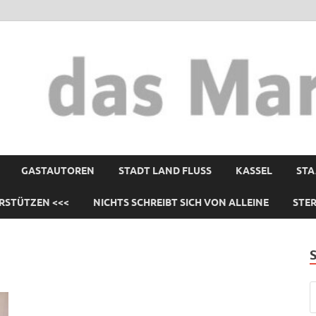
GASTAUTOREN
STADT LAND FLUSS
KASSEL
STA
RSTÜTZEN <<<
NICHTS SCHREIBT SICH VON ALLEINE
STE