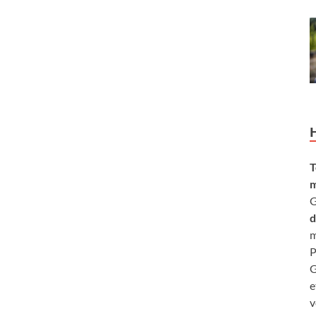
T
m
G
d
m
P
G
e
v