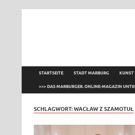
das Marburger.
Online-Magazin
STARTSEITE
STADT MARBURG
KUNST
>>> DAS MARBURGER. ONLINE-MAGAZIN UNTE
SCHLAGWORT:
WACŁAW Z SZAMOTUŁ