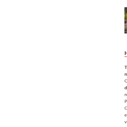
T
m
G
d
m
P
G
e
v