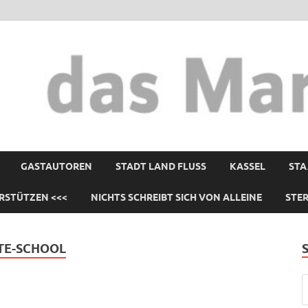
GASTAUTOREN
STADT LAND FLUSS
KASSEL
STA
RSTÜTZEN <<<
NICHTS SCHREIBT SICH VON ALLEINE
STE
TE-SCHOOL