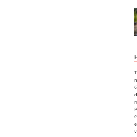
T
m
G
d
m
P
G
e
v