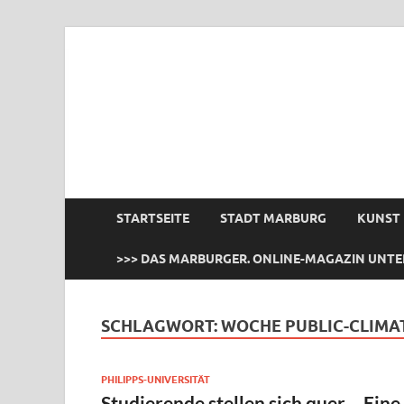
das Marburger.
Online-Magazin
STARTSEITE
STADT MARBURG
KUNST
>>> DAS MARBURGER. ONLINE-MAGAZIN UNTE
SCHLAGWORT:
WOCHE PUBLIC-CLIMA
PHILIPPS-UNIVERSITÄT
Studierende stellen sich quer – Eine