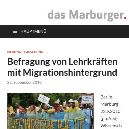
das Marburger.
Online-Magazin
HAUPTMENÜ
BILDUNG
/
FORSCHUNG
Befragung von Lehrkräften
mit Migrationshintergrund
22. September 2010
Berlin,
Marburg
22.9.2010
(pm/red)
Wissensch