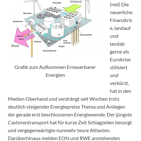
(red) Die
neuerliche
Finanzkris
e, landauf
und
landab
gerne als
Eurokrise
Grafik zum Aufkommen Erneuerbarer
stilisiert
Energien
und
verkürzt,
hat in den
Medien Oberhand und verdrängt seit Wochen trotz
deutlich steigender Energiepreise Thema und Anliegen
der gerade erst beschlossenen Energiewende. Der jüngste
Castorentransport hat für kurze Zeit Schlagzeilen besorgt
und vergegenwärtigte nunmehr teure Altlasten.
Darüberhinaus melden EON und RWE anstehenden