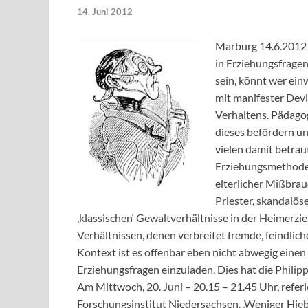
14. Juni 2012
Marburg 14.6.2012 
in Erziehungsfragen 
sein, könnt wer ein
mit manifester Devi
Verhaltens. Pädagog
dieses befördern un
vielen damit betraut
Erziehungsmethoden
elterlicher Mißbrau
Priester, skandalös
‚klassischen‘ Gewaltverhältnisse in der Heimerzie
Verhältnissen, denen verbreitet fremde, feindlic
Kontext ist es offenbar eben nicht abwegig eine
Erziehungsfragen einzuladen. Dies hat die Philip
Am Mittwoch, 20. Juni – 20.15 – 21.45 Uhr, referi
Forschungsinstitut Niedersachsen. ‚Weniger Hie