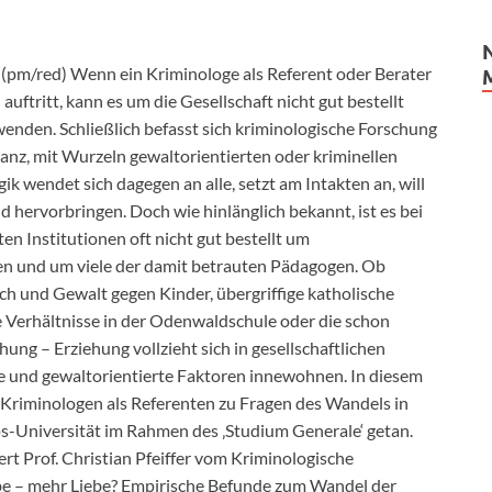
(pm/red) Wenn ein Kriminologe als Referent oder Berater
auftritt, kann es um die Gesellschaft nicht gut bestellt
wenden. Schließlich befasst sich kriminologische Forschung
anz, mit Wurzeln gewaltorientierten oder kriminellen
ik wendet sich dagegen an alle, setzt am Intakten an, will
d hervorbringen. Doch wie hinlänglich bekannt, ist es bei
en Institutionen oft nicht gut bestellt um
 und um viele der damit betrauten Pädagogen. Ob
ch und Gewalt gegen Kinder, übergriffige katholische
e Verhältnisse in der Odenwaldschule oder die schon
hung – Erziehung vollzieht sich in gesellschaftlichen
he und gewaltorientierte Faktoren innewohnen. In diesem
n Kriminologen als Referenten zu Fragen des Wandels in
ps-Universität im Rahmen des ‚Studium Generale‘ getan.
ert Prof. Christian Pfeiffer vom Kriminologische
be – mehr Liebe? Empirische Befunde zum Wandel der