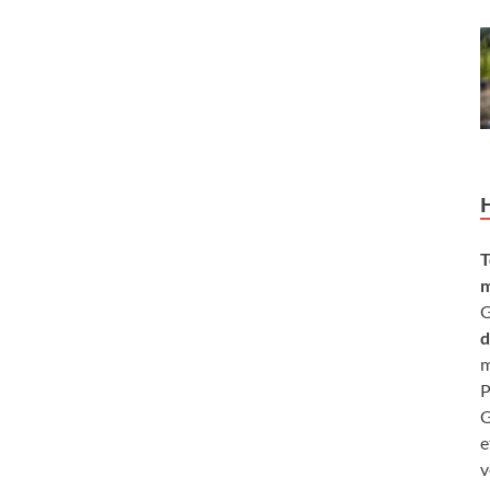
T
m
G
d
m
P
G
e
v