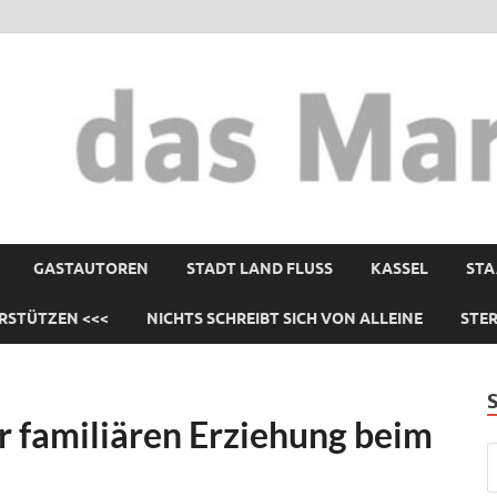
GASTAUTOREN
STADT LAND FLUSS
KASSEL
STA
RSTÜTZEN <<<
NICHTS SCHREIBT SICH VON ALLEINE
STE
 familiären Erziehung beim