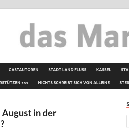
GASTAUTOREN
STADT LAND FLUSS
KASSEL
STA
RSTÜTZEN <<<
NICHTS SCHREIBT SICH VON ALLEINE
STE
August in der
?