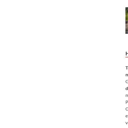
T
m
G
d
m
P
G
e
v