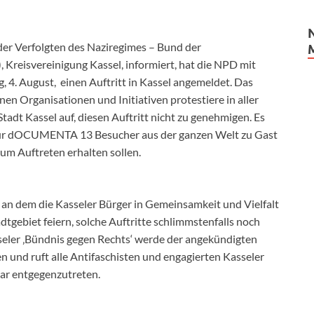
der Verfolgten des Naziregimes – Bund der
 Kreisvereinigung Kassel, informiert, hat die NPD mit
g, 4. August, einen Auftritt in Kassel angemeldet. Das
en Organisationen und Initiativen protestiere in aller
tadt Kassel auf, diesen Auftritt nicht zu genehmigen. Es
er zur dOCUMENTA 13 Besucher aus der ganzen Welt zu Gast
um Auftreten erhalten sollen.
 an dem die Kasseler Bürger in Gemeinsamkeit und Vielfalt
adtgebiet feiern, solche Auftritte schlimmstenfalls noch
seler ‚Bündnis gegen Rechts‘ werde der angekündigten
und ruft alle Antifaschisten und engagierten Kasseler
bar entgegenzutreten.