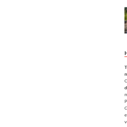
T
m
G
d
m
P
G
e
v