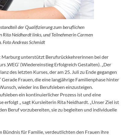
tandteil der Qualifizierung zum beruflichen
in Rita Neidhardt links, und Teilnehmerin Carmen
n. Foto Andreas Schmidt
 Marburg unterstützt Berufsrückkehrerinnen bei der
rs ‚WEG‘ (Wiedereinstieg Erfolgreich Gestalten). „Der
lanz des letzten Kurses, der am 25. Juli zu Ende gegangen
“ Gerade Frauen, die eine langjährige Familienphase hinter
 Wunsch, wieder ins Berufsleben einzusteigen.
ufsleben ein kontinuierlicher Prozess ist und eine
 erfolgt „ sagt Kursleiterin Rita Neidhardt. „Unser Ziel ist
en Beruf vorzubereiten, sie zu begleiten und individuelle
ündnis für Familie, verdeutlichten den Frauen ihre