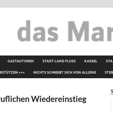
GASTAUTOREN
STADT LAND FLUSS
KASSEL
STA
RSTÜTZEN <<<
NICHTS SCHREIBT SICH VON ALLEINE
STE
uflichen Wiedereinstieg