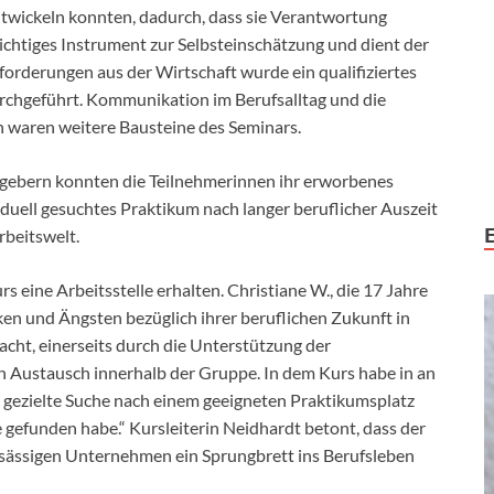
ntwickeln konnten, dadurch, dass sie Verantwortung
ichtiges Instrument zur Selbsteinschätzung und dient der
orderungen aus der Wirtschaft wurde ein qualifiziertes
chgeführt. Kommunikation im Berufsalltag und die
 waren weitere Bausteine des Seminars.
itgebern konnten die Teilnehmerinnen ihr erworbenes
ividuell gesuchtes Praktikum nach langer beruflicher Auszeit
rbeitswelt.
 eine Arbeitsstelle erhalten. Christiane W., die 17 Jahre
en und Ängsten bezüglich ihrer beruflichen Zukunft in
cht, einerseits durch die Unterstützung der
en Austausch innerhalb der Gruppe. In dem Kurs habe in an
gezielte Suche nach einem geeigneten Praktikumsplatz
le gefunden habe.“ Kursleiterin Neidhardt betont, dass der
nsässigen Unternehmen ein Sprungbrett ins Berufsleben