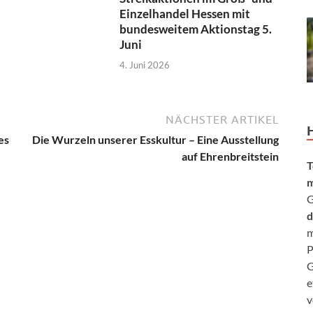
Einzelhandel Hessen mit
bundesweitem Aktionstag 5.
Juni
4. Juni 2026
NÄCHSTER ARTIKEL
es
Die Wurzeln unserer Esskultur – Eine Ausstellung
auf Ehrenbreitstein
T
m
G
d
m
P
G
e
v