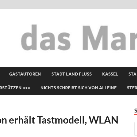
GASTAUTOREN
STADT LAND FLUSS
KASSEL
STA
RSTÜTZEN <<<
NICHTS SCHREIBT SICH VON ALLEINE
STE
n erhält Tastmodell, WLAN