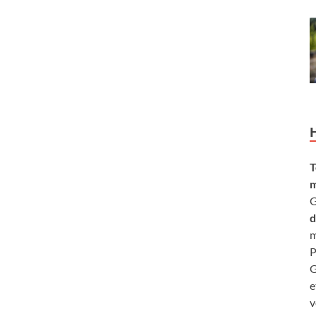
T
m
G
d
m
P
G
e
v