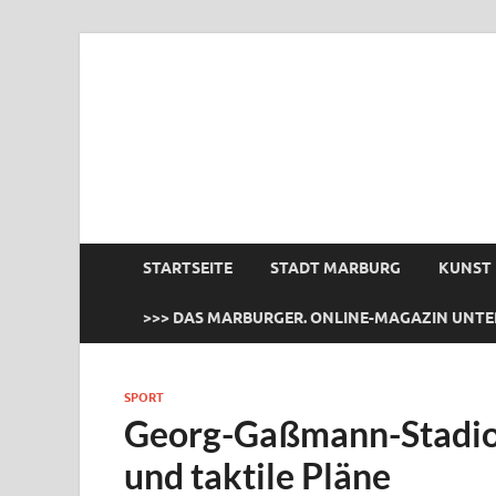
das Marburger.
Online-Magazin
STARTSEITE
STADT MARBURG
KUNST
>>> DAS MARBURGER. ONLINE-MAGAZIN UNTE
SPORT
Georg-Gaßmann-Stadio
und taktile Pläne