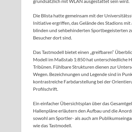
grundsätzlich mit WLAN ausgestattet sein wird.
Die Blista hatte gemeinsam mit der Universität
Initiative ergriffen, das Gelände des Stadions mi
blinden und sehbehinderten Sportbegeisterten zug
Besucher dort sind.
Das Tastmodell bietet einen „greifbaren“ Überbli
Modell im Maßstab 1:850 hat unterschiedliche H
Tribünen. Fühlbare Strukturen dienen zur Unters
Wegen. Bezeichnungen und Legende sind in Punkts
kontrastreiche Farbdarstellung bei der Orientieru
Profilschrift.
Ein einfacher Übersichtsplan über das Gesamtgelän
Hallenpläne erläutern den Aufbau und die Anordn
sowohl am Sportler- als auch am Publikumseinga
wie das Tastmodell.