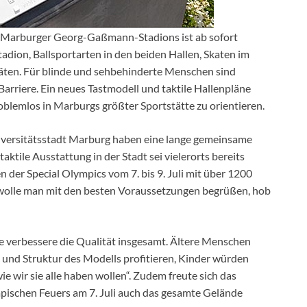
 Marburger Georg-Gaßmann-Stadions ist ab sofort
adion, Ballsportarten in den beiden Hallen, Skaten im
räten. Für blinde und sehbehinderte Menschen sind
Barriere. Ein neues Tastmodell und taktile Hallenpläne
roblemlos in Marburgs größter Sportstätte zu orientieren.
iversitätsstadt Marburg haben eine lange gemeinsame
aktile Ausstattung in der Stadt sei vielerorts bereits
 der Special Olympics vom 7. bis 9. Juli mit über 1200
 wolle man mit den besten Voraussetzungen begrüßen, hob
sie verbessere die Qualität insgesamt. Ältere Menschen
 und Struktur des Modells profitieren, Kinder würden
 wie wir sie alle haben wollen“. Zudem freute sich das
pischen Feuers am 7. Juli auch das gesamte Gelände