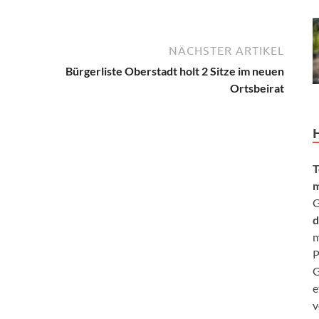
NÄCHSTER ARTIKEL
Bürgerliste Oberstadt holt 2 Sitze im neuen
Ortsbeirat
T
m
G
d
m
P
G
e
v