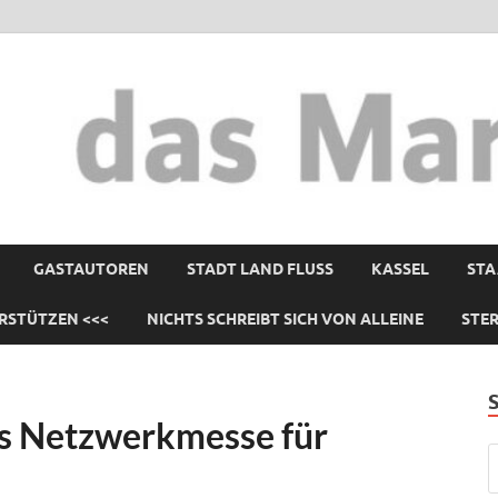
GASTAUTOREN
STADT LAND FLUSS
KASSEL
STA
RSTÜTZEN <<<
NICHTS SCHREIBT SICH VON ALLEINE
STE
ls Netzwerkmesse für