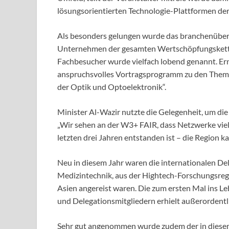
lösungsorientierten Technologie-Plattformen der
Als besonders gelungen wurde das branchenüber
Unternehmen der gesamten Wertschöpfungskette 
Fachbesucher wurde vielfach lobend genannt. Er
anspruchsvolles Vortragsprogramm zu den Theme
der Optik und Optoelektronik“.
Minister Al-Wazir nutzte die Gelegenheit, um di
„Wir sehen an der W3+ FAIR, dass Netzwerke viel
letzten drei Jahren entstanden ist – die Region ka
Neu in diesem Jahr waren die internationalen Del
Medizintechnik, aus der Hightech-Forschungsregi
Asien angereist waren. Die zum ersten Mal ins 
und Delegationsmitgliedern erhielt außerordentli
Sehr gut angenommen wurde zudem der in diesem