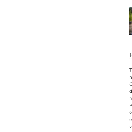
T
m
G
d
m
P
G
e
v