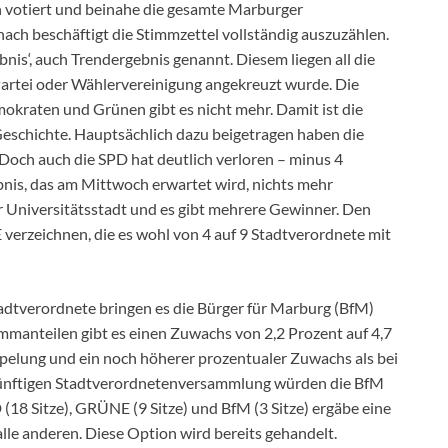
 votiert und beinahe die gesamte Marburger
ch beschäftigt die Stimmzettel vollständig auszuzählen.
bnis‘, auch Trendergebnis genannt. Diesem liegen all die
 Partei oder Wählervereinigung angekreuzt wurde. Die
okraten und Grünen gibt es nicht mehr. Damit ist die
Geschichte. Hauptsächlich dazu beigetragen haben die
och auch die SPD hat deutlich verloren – minus 4
bnis, das am Mittwoch erwartet wird, nichts mehr
der Universitätsstadt und es gibt mehrere Gewinner. Den
erzeichnen, die es wohl von 4 auf 9 Stadtverordnete mit
tadtverordnete bringen es die Bürger für Marburg (BfM)
immanteilen gibt es einen Zuwachs von 2,2 Prozent auf 4,7
ppelung und ein noch höherer prozentualer Zuwachs als bei
zukünftigen Stadtverordnetenversammlung würden die BfM
18 Sitze), GRÜNE (9 Sitze) und BfM (3 Sitze) ergäbe eine
le anderen. Diese Option wird bereits gehandelt.