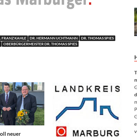
. FRANZ KAHLE
DR. HERMANN UCHTMANN
DR. THOMAS SPIES
OBERBÜRGERMEISTER DR. THOMAS SPIES
T
m
G
d
m
P
G
e
v
oll neuer