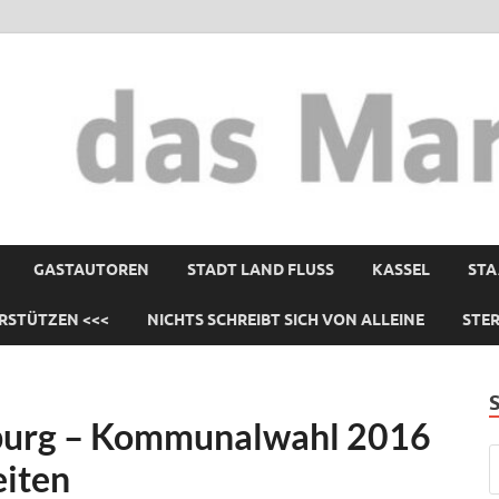
GASTAUTOREN
STADT LAND FLUSS
KASSEL
STA
RSTÜTZEN <<<
NICHTS SCHREIBT SICH VON ALLEINE
STE
burg – Kommunalwahl 2016
eiten