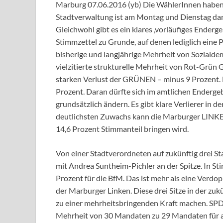
Marburg 07.06.2016 (yb) Die WählerInnen haben
Stadtverwaltung ist am Montag und Dienstag dana
Gleichwohl gibt es ein klares ‚vorläufiges Enderge
Stimmzettel zu Grunde, auf denen lediglich eine
bisherige und langjährige Mehrheit von Sozialdem
vielzitierte strukturelle Mehrheit von Rot-Grün 
starken Verlust der GRÜNEN – minus 9 Prozent. D
Prozent. Daran dürfte sich im amtlichen Enderge
grundsätzlich ändern. Es gibt klare Verlierer in 
deutlichsten Zuwachs kann die Marburger LINKE v
14,6 Prozent Stimmanteil bringen wird.
Von einer Stadtverordneten auf zukünftig drei S
mit Andrea Suntheim-Pichler an der Spitze. In St
Prozent für die BfM. Das ist mehr als eine Verdo
der Marburger Linken. Diese drei Sitze in der 
zu einer mehrheitsbringenden Kraft machen. SPD (
Mehrheit von 30 Mandaten zu 29 Mandaten für al