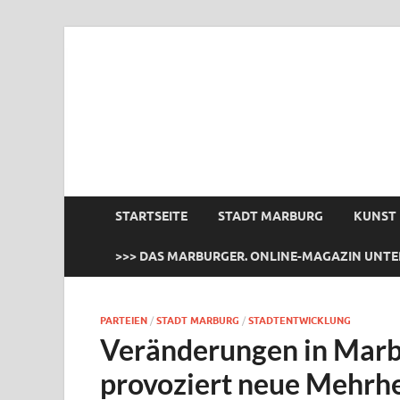
das Marburger.
Online-Magazin
STARTSEITE
STADT MARBURG
KUNST
>>> DAS MARBURGER. ONLINE-MAGAZIN UNTE
PARTEIEN
/
STADT MARBURG
/
STADTENTWICKLUNG
Veränderungen in Mar
provoziert neue Mehrh