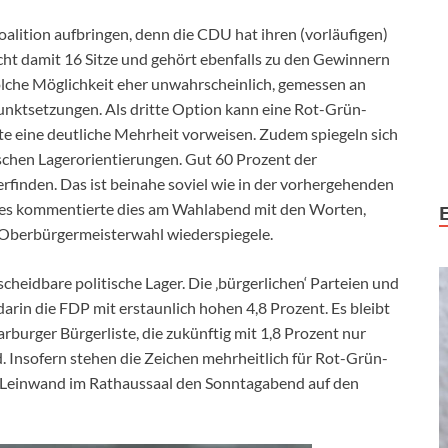
lition aufbringen, denn die CDU hat ihren (vorläufigen)
icht damit 16 Sitze und gehört ebenfalls zu den Gewinnern
olche Möglichkeit eher unwahrscheinlich, gemessen an
punktsetzungen. Als dritte Option kann eine Rot-Grün-
e eine deutliche Mehrheit vorweisen. Zudem spiegeln sich
chen Lagerorientierungen. Gut 60 Prozent der
finden. Das ist beinahe soviel wie in der vorhergehenden
ies kommentierte dies am Wahlabend mit den Worten,
r Oberbürgermeisterwahl wiederspiegele.
scheidbare politische Lager. Die ‚bürgerlichen‘ Parteien und
rin die FDP mit erstaunlich hohen 4,8 Prozent. Es bleibt
burger Bürgerliste, die zukünftig mit 1,8 Prozent nur
 Insofern stehen die Zeichen mehrheitlich für Rot-Grün-
r Leinwand im Rathaussaal den Sonntagabend auf den