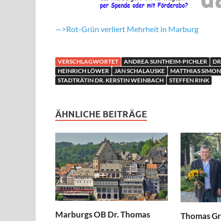
—>Rot-Grün verliert Mehrheit in Marburg
VERSCHLAGWORTET
ANDREA SUNTHEIM-PICHLER
DR
HEINRICH LÖWER
JAN SCHALAUSKE
MATTHIAS SIMON
STADTRÄTIN DR. KERSTIN WEINBACH
STEFFEN RINK
ÄHNLICHE BEITRÄGE
Marburgs OB Dr. Thomas
Thomas Gr