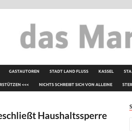
GASTAUTOREN
STADT LAND FLUSS
KASSEL
STA
RSTÜTZEN <<<
NICHTS SCHREIBT SICH VON ALLEINE
STE
schließt Haushaltssperre