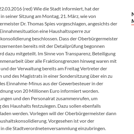
2.03.2016 (red) Wie die Stadt informiert, hat der
 in seiner Sitzung am Montag, 21. März, wie von
rmeister Dr. Thomas Spies vorgeschlagen, angesichts der
 Einnahmesituation eine Haushaltssperre zur
konsolidierung beschlossen. Dass der Oberbürgermeister
ezernenten bereits mit der Detailprüfung begonnen
rd dazu mitgeteilt. Im Sinne von Transparenz, Beteiligung
menarbeit über alle Fraktionsgrenzen hinweg waren mit
 und der Verwaltung bereits am Freitag Vertreter der
n und des Magistrats in einer Sondersitzung über ein zu
es Einnahme-Minus aus der Gewerbesteuer in der
nung von 20 Millionen Euro informiert worden.
leitungen und den Personalrat zusammenrufen, um
des Haushalts festzulegen. Dazu sollen ebenfalls
eladen werden. Vorlegen will der Oberbürgermeister dann
ushaltskonsolidierung. Vorgesehen ist vor der
in die Stadtverordnetenversammlung einzubringen.