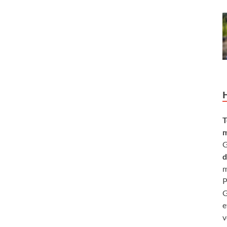
T
m
G
d
m
P
G
e
v