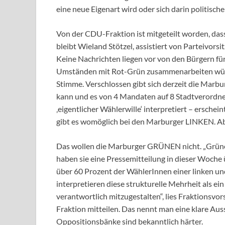
eine neue Eigenart wird oder sich darin politisc
Von der CDU-Fraktion ist mitgeteilt worden, das
bleibt Wieland Stötzel, assistiert von Parteivors
Keine Nachrichten liegen vor von den Bürgern fü
Umständen mit Rot-Grün zusammenarbeiten würd
Stimme. Verschlossen gibt sich derzeit die Marbu
kann und es von 4 Mandaten auf 8 Stadtverordne
‚eigentlicher Wählerwille‘ interpretiert – ersch
gibt es womöglich bei den Marburger LINKEN. Ab
Das wollen die Marburger GRÜNEN nicht. „Grüne 
haben sie eine Pressemitteilung in dieser Woche ü
über 60 Prozent der WählerInnen einer linken un
interpretieren diese strukturelle Mehrheit als ei
verantwortlich mitzugestalten“, lies Fraktionsvo
Fraktion mitteilen. Das nennt man eine klare Au
Oppositionsbänke sind bekanntlich härter.