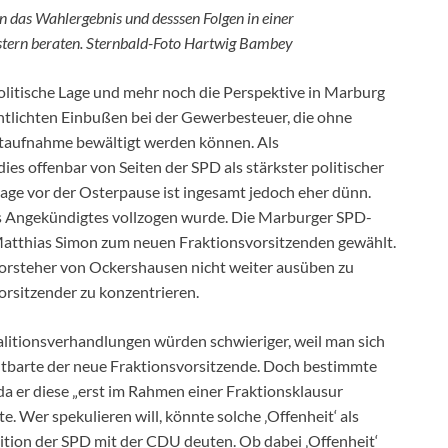
as Wahlergebnis und desssen Folgen in einer
tern beraten. Sternbald-Foto Hartwig Bambey
olitische Lage und mehr noch die Perspektive in Marburg
entlichten Einbußen bei der Gewerbesteuer, die ohne
itaufnahme bewältigt werden können. Als
dies offenbar von Seiten der SPD als stärkster politischer
age vor der Osterpause ist ingesamt jedoch eher dünn.
s Angekündigtes vollzogen wurde. Die Marburger SPD-
 Matthias Simon zum neuen Fraktionsvorsitzenden gewählt.
svorsteher von Ockershausen nicht weiter ausüben zu
vorsitzender zu konzentrieren.
litionsverhandlungen würden schwieriger, weil man sich
autbarte der neue Fraktionsvorsitzende. Doch bestimmte
 da er diese „erst im Rahmen einer Fraktionsklausur
 Wer spekulieren will, könnte solche ‚Offenheit‘ als
tion der SPD mit der CDU deuten. Ob dabei ‚Offenheit‘