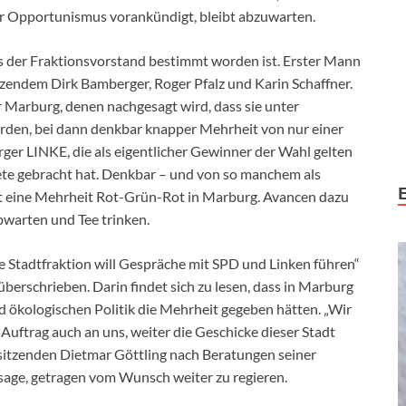
her Opportunismus vorankündigt, bleibt abzuwarten.
s der Fraktionsvorstand bestimmt worden ist. Erster Mann
itzendem Dirk Bamberger, Roger Pfalz und Karin Schaffner.
r Marburg, denen nachgesagt wird, dass sie unter
en, bei dann denkbar knapper Mehrheit von nur einer
rger LINKE, die als eigentlicher Gewinner der Wahl gelten
te gebracht hat. Denkbar – und von so manchem als
eint eine Mehrheit Rot-Grün-Rot in Marburg. Avancen dazu
warten und Tee trinken.
Stadtfraktion will Gespräche mit SPD und Linken führen“
berschrieben. Darin findet sich zu lesen, dass in Marburg
d ökologischen Politik die Mehrheit gegeben hätten. „Wir
n Auftrag auch an uns, weiter die Geschicke dieser Stadt
rsitzenden Dietmar Göttling nach Beratungen seiner
ssage, getragen vom Wunsch weiter zu regieren.