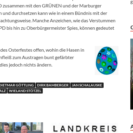
g
D zusammen mit den GRÜNEN und der Marburger
n und durchsetzen kann wie in einem Bündnis mit der
etrachtungsweise. Manche Anzeichen, wie das Verstummen
PD bis hin zu Oberbürgermeister Spies, können gedeutet
 des Osterfestes offen, wohin die Hasen in
fleiß zum Austragen bunt gefärbter
dies jedoch nichts ändern.
DIETMAR GÖTTLING
DIRK BAMBERGER
JAN SCHALAUSKE
ALZ
WIELAND STÖTZEL