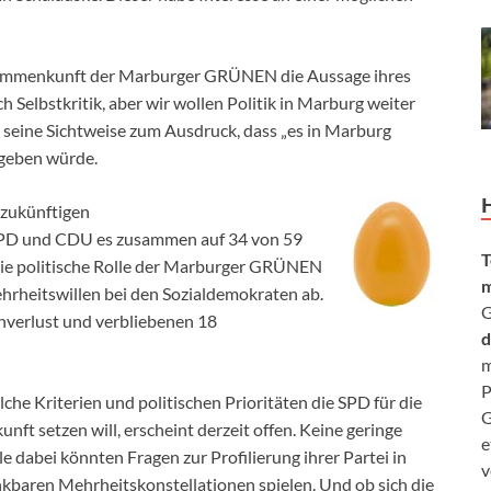
usammenkunft der Marburger GRÜNEN die Aussage ihres
 Selbstkritik, aber wir wollen Politik in Marburg weiter
s seine Sichtweise zum Ausdruck, dass „es in Marburg
 geben würde.
r zukünftigen
PD und CDU es zusammen auf 34 von 59
T
die politische Rolle der Marburger GRÜNEN
m
ehrheitswillen bei den Sozialdemokraten ab.
G
enverlust und verbliebenen 18
d
m
P
che Kriterien und politischen Prioritäten die SPD für die
G
unft setzen will, erscheint derzeit offen. Keine geringe
e
le dabei könnten Fragen zur Profilierung ihrer Partei in
v
kbaren Mehrheitskonstellationen spielen. Und ob sich die