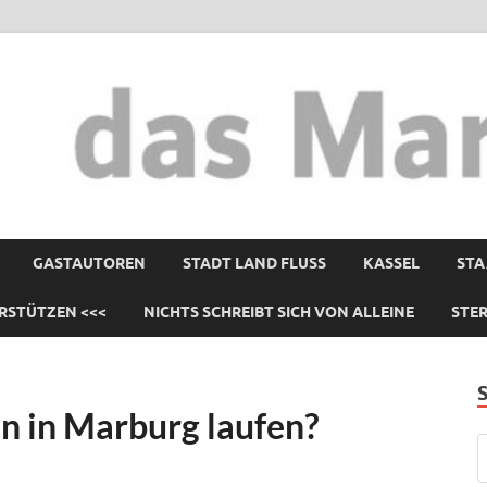
GASTAUTOREN
STADT LAND FLUSS
KASSEL
STA
RSTÜTZEN <<<
NICHTS SCHREIBT SICH VON ALLEINE
STE
n in Marburg laufen?