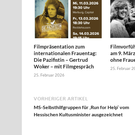
Filmpräsentation zum
Filmvorfü
internationalen Frauentag:
am 9. Mär
Die Pazifistin – Gertrud
ohne Frau
Woker – mit Filmgespräch
25. Februar 
25. Februar 2026
VORHERIGER ARTIKEL
MS-Selbsthilfgruppen für ‚Run for Help‘ vom
Hessischen Kultusminister ausgezeichnet