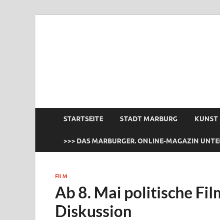
das Marburger.
Online-Magazin
STARTSEITE
STADT MARBURG
KUNST
>>> DAS MARBURGER. ONLINE-MAGAZIN UNTE
FILM
Ab 8. Mai politische Fi
Diskussion