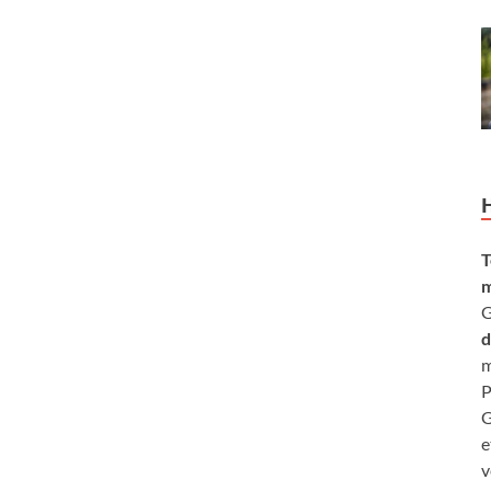
T
m
G
d
m
P
G
e
v