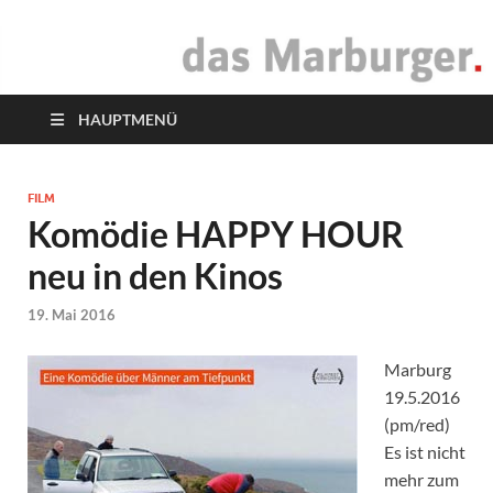
das Marburger.
Online-Magazin
HAUPTMENÜ
FILM
Komödie HAPPY HOUR
neu in den Kinos
19. Mai 2016
Marburg
19.5.2016
(pm/red)
Es ist nicht
mehr zum