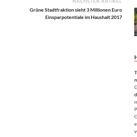
NÄCHSTER ARTIKEL
Grüne Stadtfraktion sieht 3 Millionen Euro
Einsparpotentiale im Haushalt 2017
T
m
G
d
m
P
G
e
v