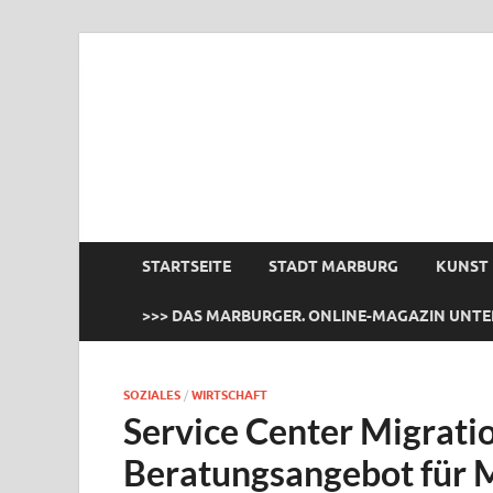
das Marburger.
Online-Magazin
STARTSEITE
STADT MARBURG
KUNST
>>> DAS MARBURGER. ONLINE-MAGAZIN UNTE
SOZIALES
/
WIRTSCHAFT
Service Center Migrati
Beratungsangebot für M