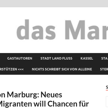
GASTAUTOREN
STADT LAND FLUSS
KASSEL
STA
RSTÜTZEN <<<
NICHTS SCHREIBT SICH VON ALLEINE
STE
on Marburg: Neues
igranten will Chancen für