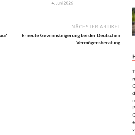
4. Juni 2026
NÄCHSTER ARTIKEL
gau?
Erneute Gewinnsteigerung bei der Deutschen
Vermögensberatung
T
m
G
d
m
P
G
e
v