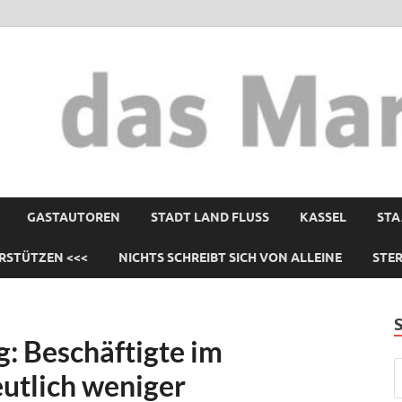
GASTAUTOREN
STADT LAND FLUSS
KASSEL
STA
RSTÜTZEN <<<
NICHTS SCHREIBT SICH VON ALLEINE
STE
: Beschäftigte im
utlich weniger