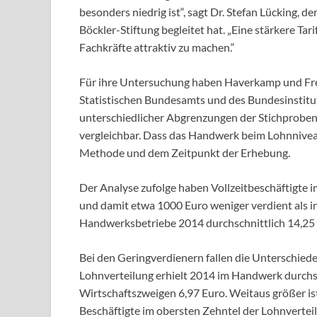
besonders niedrig ist“, sagt Dr. Stefan Lücking,
Böckler-Stiftung begleitet hat. „Eine stärkere T
Fachkräfte attraktiv zu machen.“
Für ihre Untersuchung haben Haverkamp und Fr
Statistischen Bundesamts und des Bundesinstitu
unterschiedlicher Abgrenzungen der Stichproben 
vergleichbar. Dass das Handwerk beim Lohnniveau 
Methode und dem Zeitpunkt der Erhebung.
Der Analyse zufolge haben Vollzeitbeschäftigte
und damit etwa 1000 Euro weniger verdient als 
Handwerksbetriebe 2014 durchschnittlich 14,25 E
Bei den Geringverdienern fallen die Unterschied
Lohnverteilung erhielt 2014 im Handwerk durchsc
Wirtschaftszweigen 6,97 Euro. Weitaus größer ist 
Beschäftigte im obersten Zehntel der Lohnverte