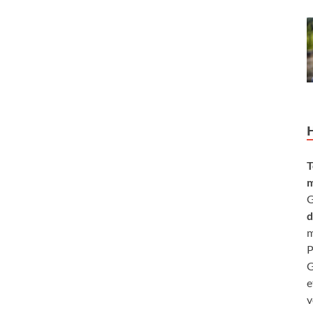
T
m
G
d
m
P
G
e
v