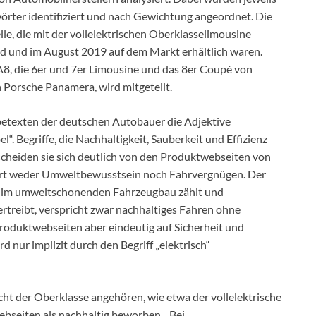
rter identifiziert und nach Gewichtung angeordnet. Die
e, die mit der vollelektrischen Oberklasselimousine
ind und im August 2019 auf dem Markt erhältlich waren.
A8, die 6er und 7er Limousine und das 8er Coupé von
Porsche Panamera, wird mitgeteilt.
etexten der deutschen Autobauer die Adjektive
l“. Begriffe, die Nachhaltigkeit, Sauberkeit und Effizienz
scheiden sie sich deutlich von den Produktwebseiten von
iert weder Umweltbewusstsein noch Fahrvergnügen. Der
rn im umweltschonenden Fahrzeugbau zählt und
ertreibt, verspricht zwar nachhaltiges Fahren ohne
Produktwebseiten aber eindeutig auf Sicherheit und
nur implizit durch den Begriff „elektrisch“
cht der Oberklasse angehören, wie etwa der vollelektrische
seiten als nachhaltig beworben. „Bei