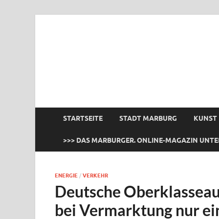
das Marburger.
Online-Magazin
STARTSEITE
STADT MARBURG
KUNST
>>> DAS MARBURGER. ONLINE-MAGAZIN UNTE
ENERGIE
/
VERKEHR
Deutsche Oberklasseaut
bei Vermarktung nur ei