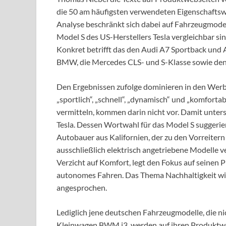
die 50 am häufigsten verwendeten Eigenschaftswö
Analyse beschränkt sich dabei auf Fahrzeugmodell
Model S des US-Herstellers Tesla vergleichbar s
Konkret betrifft das den Audi A7 Sportback und 
BMW, die Mercedes CLS- und S-Klasse sowie den 
Den Ergebnissen zufolge dominieren in den Werb
„sportlich“, „schnell“, „dynamisch“ und „komfortabe
vermitteln, kommen darin nicht vor. Damit unter
Tesla. Dessen Wortwahl für das Model S sugger
Autobauer aus Kalifornien, der zu den Vorreite
ausschließlich elektrisch angetriebene Modelle v
Verzicht auf Komfort, legt den Fokus auf seinen 
autonomes Fahren. Das Thema Nachhaltigkeit wird 
angesprochen.
Lediglich jene deutschen Fahrzeugmodelle, die ni
Kleinwagen BWM i3, werden auf ihren Produktweb