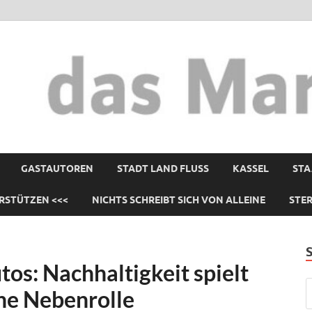
GASTAUTOREN
STADT LAND FLUSS
KASSEL
STA
RSTÜTZEN <<<
NICHTS SCHREIBT SICH VON ALLEINE
STE
os: Nachhaltigkeit spielt
ne Nebenrolle