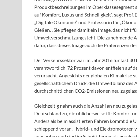
Produktbeschreibungen im Oberklassesegment set
auf Komfort, Luxus und Schnelligkeit“, sagt Prof.
„Digitale Ökonomie“ und Professorin für „Ökonomi
Gießen. „Sie pflegen damit ein Image, das nicht 
Umweltverschmutzung steht. Die zunehmende An
dafür, dass dieses Image auch die Präferenzen d
Der Verkehrssektor war im Jahr 2016 für fast 3
verantwortlich, 72 Prozent davon entfielen auf 
verursacht. Angesichts der globalen Klimakrise 
gesellschaftlichem Druck, die Umweltbilanz des 
durchschnittlichen CO2-Emissionen neu zugelas
Gleichzeitig nahm auch die Anzahl an neu zugel
Deutschland zu, die üblicherweise für Komfort u
Anders als beim assistierten Fahren kommt die 
schleppend voran. Hybrid- und Elektromotoren we
angeboten und sind im Schnitt teurer als vergle