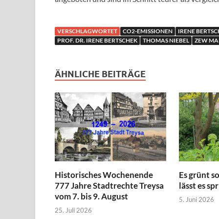
VERSCHLAGWORTET
CO2-EMISSIONEN
IRENE BERTSC
PROF. DR. IRENE BERTSCHEK
THOMAS NIEBEL
ZEW MA
ÄHNLICHE BEITRÄGE
Historisches Wochenende
Es grünt s
777 Jahre Stadtrechte Treysa
lässt es sp
vom 7. bis 9. August
5. Juni 2026
25. Juli 2026