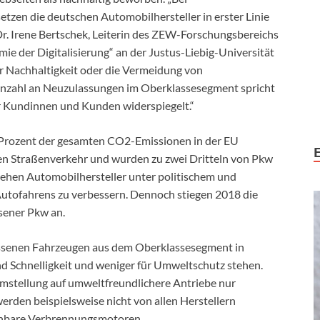
zen die deutschen Automobilhersteller in erster Linie
 Dr. Irene Bertschek, Leiterin des ZEW-Forschungsbereichs
e der Digitalisierung“ an der Justus-Liebig-Universität
für Nachhaltigkeit oder die Vermeidung von
zahl an Neuzulassungen im Oberklassesegment spricht
er Kundinnen und Kunden widerspiegelt.“
0 Prozent der gesamten CO2-Emissionen in der EU
den Straßenverkehr und wurden zu zwei Dritteln von Pkw
stehen Automobilhersteller unter politischem und
Autofahrens zu verbessern. Dennoch stiegen 2018 die
sener Pkw an.
assenen Fahrzeugen aus dem Oberklassesegment in
nd Schnelligkeit und weniger für Umweltschutz stehen.
Umstellung auf umweltfreundlichere Antriebe nur
rden beispielsweise nicht von allen Herstellern
ichbare Verbrennungsmotoren.