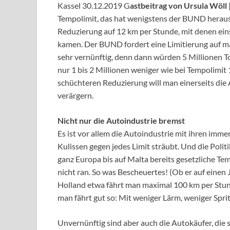
Kassel 30.12.2019 G
astbeitrag von Ursula Wöll
Tempolimit, das hat wenigstens der BUND heraus
Reduzierung auf 12 km per Stunde, mit denen eins
kamen. Der BUND fordert eine Limitierung auf m
sehr vernünftig, denn dann würden 5 Millionen T
nur 1 bis 2 Millionen weniger wie bei Tempolimit 1
schüchteren Reduzierung will man einerseits die
verärgern.
Nicht nur die Autoindustrie bremst
Es ist vor allem die Autoindustrie mit ihren imme
Kulissen gegen jedes Limit sträubt. Und die Polit
ganz Europa bis auf Malta bereits gesetzliche Tem
nicht ran. So was Bescheuertes! (Ob er auf einen 
Holland etwa fährt man maximal 100 km per Stun
man fährt gut so: Mit weniger Lärm, weniger Sprit
Unvernünftig sind aber auch die Autokäufer, die 