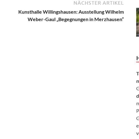
NÄCHSTER ARTIKEL
Kunsthalle Willingshausen: Ausstellung Wilhelm
Weber-Gaul „Begegnungen in Merzhausen“
T
m
G
d
m
P
G
e
v