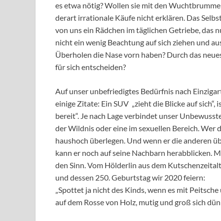
es etwa nötig? Wollen sie mit den Wuchtbrummen
derart irrationale Käufe nicht erklären. Das Selb
von uns ein Rädchen im täglichen Getriebe, das n
nicht ein wenig Beachtung auf sich ziehen und a
Überholen die Nase vorn haben? Durch das neue
für sich entscheiden?
Auf unser unbefriedigtes Bedürfnis nach Einzigart
einige Zitate: Ein SUV „zieht die Blicke auf sich“,
bereit“. Je nach Lage verbindet unser Unbewusst
der Wildnis oder eine im sexuellen Bereich. Wer 
haushoch überlegen. Und wenn er die anderen übe
kann er noch auf seine Nachbarn herabblicken. Mi
den Sinn. Vom Hölderlin aus dem Kutschenzeitalt
und dessen 250. Geburtstag wir 2020 feiern:
„Spottet ja nicht des Kinds, wenn es mit Peitsche
auf dem Rosse von Holz, mutig und groß sich dünk