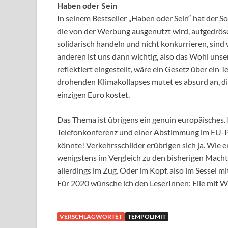
Haben oder Sein
In seinem Bestseller „Haben oder Sein“ hat der S
die von der Werbung ausgenutzt wird, aufgedröse
solidarisch handeln und nicht konkurrieren, sind 
anderen ist uns dann wichtig, also das Wohl un
reflektiert eingestellt, wäre ein Gesetz über ein
drohenden Klimakollapses mutet es absurd an, di
einzigen Euro kostet.
Das Thema ist übrigens ein genuin europäisches. I
Telefonkonferenz und einer Abstimmung im EU-Pa
könnte! Verkehrsschilder erübrigen sich ja. Wie
wenigstens im Vergleich zu den bisherigen Machts
allerdings im Zug. Oder im Kopf, also im Sessel 
Für 2020 wünsche ich den LeserInnen: Eile mit W
VERSCHLAGWORTET
TEMPOLIMIT