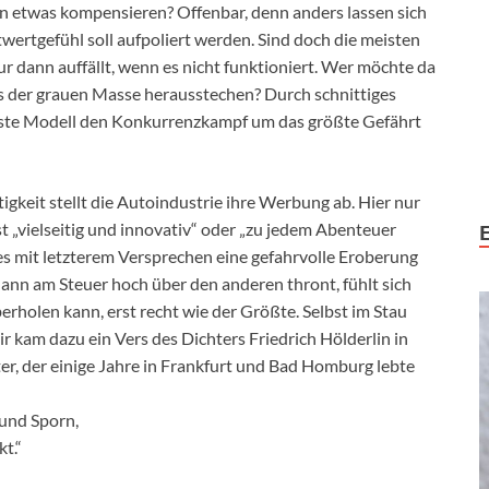
 etwas kompensieren? Offenbar, denn anders lassen sich
stwertgefühl soll aufpoliert werden. Sind doch die meisten
ur dann auffällt, wenn es nicht funktioniert. Wer möchte da
us der grauen Masse herausstechen? Durch schnittiges
ste Modell den Konkurrenzkampf um das größte Gefährt
igkeit stellt die Autoindustrie ihre Werbung ab. Hier nur
 ist „vielseitig und innovativ“ oder „zu jedem Abenteuer
es mit letzterem Versprechen eine gefahrvolle Eroberung
dann am Steuer hoch über den anderen thront, fühlt sich
rholen kann, erst recht wie der Größte. Selbst im Stau
r kam dazu ein Vers des Dichters Friedrich Hölderlin in
er, der einige Jahre in Frankfurt und Bad Homburg lebte
 und Sporn,
t.“