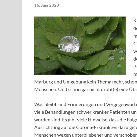
16. Juni 2020
K
d
m
C
w
d
P
m
Marburg und Umgebung kein Thema mehr, schon g
Menschen. Und schon gar nicht droht(e) eine Üb
Was bleibt sind Erinnerungen und Vergegenwärti
viele Behandlungen schwer kranker Patienten u
worden sind. Es gibt viele Hinweise, dass die Fo
Ausrichtung auf die Corona-Erkrankten dazu gefüh
Menschen wegen unterbliebener und verschoben