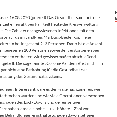
assel 16.08.2020 (pm/red) Das Gesundheitsamt betreue
erzeit einen aktiven Fall, teilt heute die Kreisverwaltung
it. Die Zahl der nachgewiesenen Infektionen mit dem
oronavirus im Landkreis Marburg-Biedenkopf liege
eiterhin bei insgesamt 213 Personen. Darin ist die Anzahl
er genesenen 208 Personen sowie der verstorbenen vier
ersonen enthalten, wird gewissermaßen abschließend
itgeteilt. Die sogenannte „Corona-Pandemie“ ist mithin in
ar nicht eine Bedrohung für die Gesundheit der
erlastung des Gesundheitssystems.
gungen. Interessant wäre es der Frage nachzugehen, wie
nterbrochen wurden und wie viele Operationen verschoben
lgeschäden des Lock-Downs und der einseitigen
rt haben, dass ein hohe – u. U. höhere – Zahl von
er Behandlungen ernsthafte Schäden davon getragen