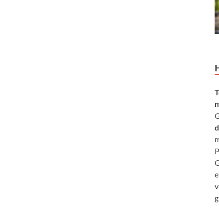
T
m
G
d
m
P
G
e
v
g