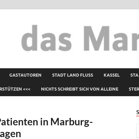
GASTAUTOREN
STADT LAND FLUSS
KASSEL
STA
RSTÜTZEN <<<
NICHTS SCHREIBT SICH VON ALLEINE
STE
atienten in Marburg-
ragen