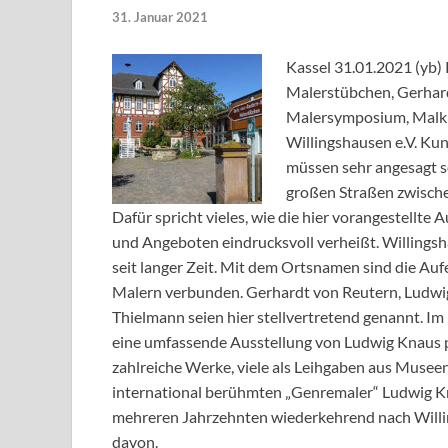
31. Januar 2021
Kassel 31.01.2021 (yb) 
Malerstübchen, Gerhar
Malersymposium, Malku
Willingshausen e.V. K
müssen sehr angesagt se
großen Straßen zwisch
Dafür spricht vieles, wie die hier vorangestellte
und Angeboten eindrucksvoll verheißt. Willingshau
seit langer Zeit. Mit dem Ortsnamen sind die A
Malern verbunden. Gerhardt von Reutern, Ludwig
Thielmann seien hier stellvertretend genannt.
eine umfassende Ausstellung von Ludwig Knaus 
zahlreiche Werke, viele als Leihgaben aus Museen 
international berühmten „Genremaler“ Ludwig Kn
mehreren Jahrzehnten wiederkehrend nach Willi
davon.