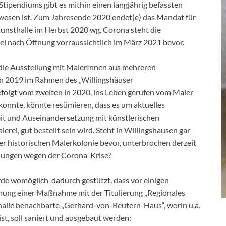
ipendiums gibt es mithin einen langjährig befassten
ewesen ist. Zum Jahresende 2020 endet(e) das Mandat für
unsthalle im Herbst 2020 wg. Corona steht die
del nach Öffnung vorraussichtlich im März 2021 bevor.
die Ausstellung mit MalerInnen aus mehreren
n 2019 im Rahmen des „Willingshäuser
folgt vom zweiten in 2020, ins Leben gerufen vom Maler
konnte, könnte resümieren, dass es um aktuelles
it und Auseinandersetzung mit künstlerischen
lerei, gut bestellt sein wird. Steht in Willingshausen gar
r historischen Malerkolonie bevor, unterbrochen derzeit
ießungen wegen der Corona-Krise?
de womöglich dadurch gestützt, dass vor einigen
ung einer Maßnahme mit der Titulierung „Regionales
halle benachbarte „Gerhard-von-Reutern-Haus“, worin u.a.
st, soll saniert und ausgebaut werden: