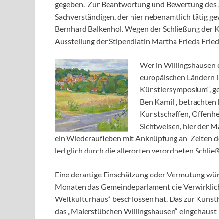
gegeben. Zur Beantwortung und Bewertung des St
Sachverständigen, der hier nebenamtlich tätig g
Bernhard Balkenhol. Wegen der Schließung der K
Ausstellung der Stipendiatin Martha Frieda Frie
Wer in Willingshausen 
europäischen Ländern i
Künstlersymposium“, ge
Ben Kamili, betrachten 
Kunstschaffen, Offenhe
Sichtweisen, hier der Ma
ein Wiederaufleben mit Anknüpfung an Zeiten de
lediglich durch die allerorten verordneten Schl
Eine derartige Einschätzung oder Vermutung wür
Monaten das Gemeindeparlament die Verwirklich
Weltkulturhaus“ beschlossen hat. Das zur Kunst
das „Malerstübchen Willingshausen“ eingehaust i