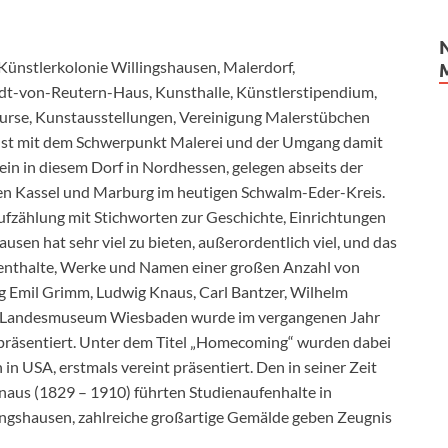
Künstlerkolonie Willingshausen, Malerdorf,
dt-von-Reutern-Haus, Kunsthalle, Künstlerstipendium,
rse, Kunstausstellungen, Vereinigung Malerstübchen
unst mit dem Schwerpunkt Malerei und der Umgang damit
in in diesem Dorf in Nordhessen, gelegen abseits der
en Kassel und Marburg im heutigen Schwalm-Eder-Kreis.
 Aufzählung mit Stichworten zur Geschichte, Einrichtungen
sen hat sehr viel zu bieten, außerordentlich viel, und das
ufenthalte, Werke und Namen einer großen Anzahl von
 Emil Grimm, Ludwig Knaus, Carl Bantzer, Wilhelm
 Im Landesmuseum Wiesbaden wurde im vergangenen Jahr
präsentiert. Unter dem Titel „Homecoming“ wurden dabei
in USA, erstmals vereint präsentiert. Den in seiner Zeit
aus (1829 – 1910) führten Studienaufenhalte in
ngshausen, zahlreiche großartige Gemälde geben Zeugnis