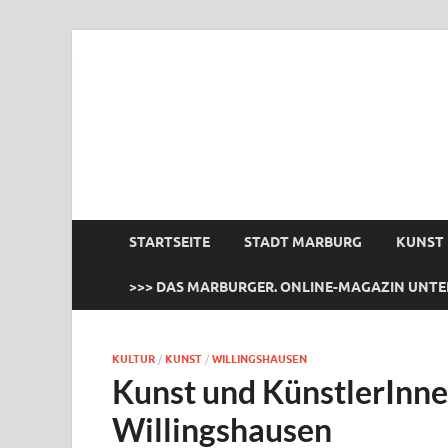
das Marburger.
Online-Magazin
STARTSEITE
STADT MARBURG
KUNST
>>> DAS MARBURGER. ONLINE-MAGAZIN UNTE
KULTUR
/
KUNST
/
WILLINGSHAUSEN
Kunst und KünstlerInne
Willingshausen