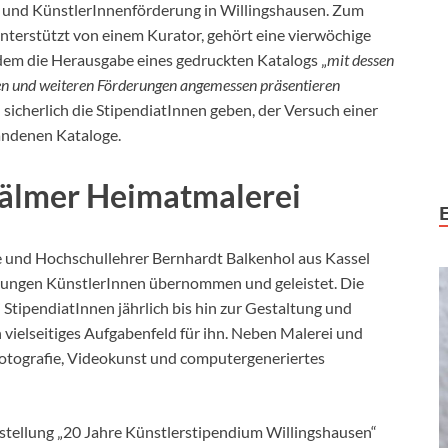
 und KünstlerInnenförderung in Willingshausen. Zum
nterstützt von einem Kurator, gehört eine vierwöchige
udem die Herausgabe eines gedruckten Katalogs „
mit dessen
rien und weiteren Förderungen angemessen präsentieren
sicherlich die StipendiatInnen geben, der Versuch einer
andenen Kataloge.
wälmer Heimatmalerei
e und Hochschullehrer Bernhardt Balkenhol aus Kassel
 jungen KünstlerInnen übernommen und geleistet. Die
StipendiatInnen jährlich bis hin zur Gestaltung und
 vielseitiges Aufgabenfeld für ihn. Neben Malerei und
Fotografie, Videokunst und computergeneriertes
sstellung „20 Jahre Künstlerstipendium Willingshausen“