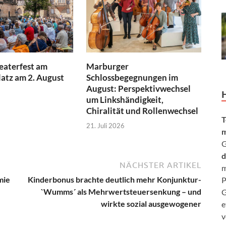
aterfest am
Marburger
atz am 2. August
Schlossbegegnungen im
August: Perspektivwechsel
um Linkshändigkeit,
Chiralität und Rollenwechsel
T
21. Juli 2026
m
G
d
NÄCHSTER ARTIKEL
m
mie
Kinderbonus brachte deutlich mehr Konjunktur-
P
`Wumms´ als Mehrwertsteuersenkung – und
G
wirkte sozial ausgewogener
e
v