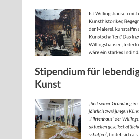
Ist Willingshausen mith
Kunsthistoriker, Begeg
der Malerei, kunstaffin
Kunstschaffen? Das in
Willingshausen, federf
wäre ein starkes Indiz d
Stipendium für lebendi
Kunst
„
Seit seiner Gründung im 
jährlich zwei jungen Kün
„Hirtenhaus“ der Willings
aktuellen gesellschaftlic
schaffen“
, findet sich a