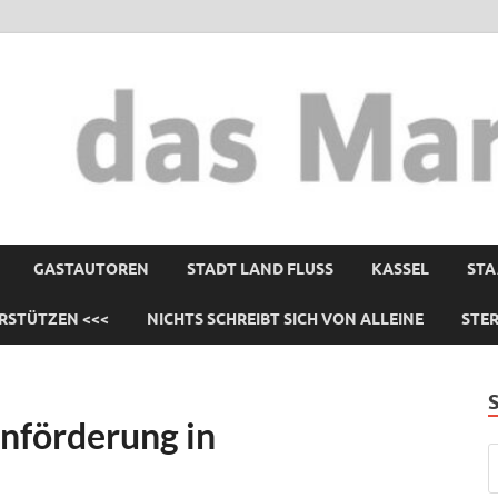
GASTAUTOREN
STADT LAND FLUSS
KASSEL
STA
RSTÜTZEN <<<
NICHTS SCHREIBT SICH VON ALLEINE
STE
nförderung in