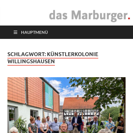
das Marburger.
Online-Magazin
HAUPTMENÜ
SCHLAGWORT:
KÜNSTLERKOLONIE
WILLINGSHAUSEN