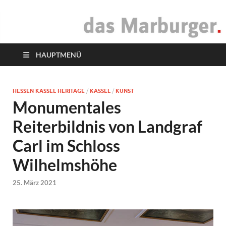
das Marburger.
Online-Magazin
HAUPTMENÜ
HESSEN KASSEL HERITAGE
/
KASSEL
/
KUNST
Monumentales
Reiterbildnis von Landgraf
Carl im Schloss
Wilhelmshöhe
25. März 2021