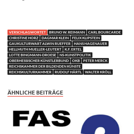
VERSCHLAGWORTET
BRUNO W. REIMANN
CARL BOURCARDE
CHRISTINE HORZ
DAGMAR KLEIN
FELIX KLIPSTEIN
GAUKULTURWART ALWIN RUEFFER
HANS HAGENAUER
HELLMUTH MUELLER-LEUTERT
K.F. ERTEL
LOTTE BINGMANN-DROESE
NS-KUNSTPOLITIK
OBERHESSISCHER KÜNSTLERBUND
OKB
PETER MERCK
REICHSKAMMER DER BILDENDEN KÜNSTE
REICHSKULTURKAMMER
RUDOLF HÄRTL
WALTER KRÖLL
ÄHNLICHE BEITRÄGE