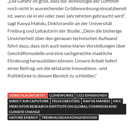
„Die Gefahr ist groß, dass die Technologie der Luftfilter
noch nicht in ausreichender Größenordnung einsatzbereit
ist, wenn sie in ein oder zwei Jahrzehnten gebraucht wird“,
sagt Kavya Mahdu, Doktorandin an der Universität
Freiburg und Leitautorin der Studie. „Denn die bisherige
Unsicherheit über den genauen technischen Aufwand
führt dazu, dass sich auch keine klaren Vorstellungen über
Geschäftsmodelle und eine sachgerechte staatliche
Förderung herausbilden können. Unsere Arbeit liefert
einen Beitrag, um die eklatante Innovations- und
Politiklücke in diesem Bereich zu schließen.“
VERSCHLAGWORTET
CLIMEWORKS
CO2-EMISSIONEN
DIRECT AIR CAPUTURE
FELIX CREUTZIG
KAVYA MAHDU
MCC
MERCATOR RESEARCH INSTITUTE ON GLOBAL COMMONS AND
CLIMATE CHANGE
NATURE ENERGY
TREIBHAUSGAS KOHLENDIOXID