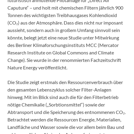
futuristisch anmutende Pilotanlage für „Direct Air
Caputure“ – und holt mit chemischen Filtern jährlich 900
Tonnen des wichtigsten Treibhausgases Kohlendioxid
(CO₂) aus der Atmosphäre. Dass dies nicht nur imposant
aussieht, sondern auch in großem Umfang sinnvoll sein
könnte, belegt jetzt eine neue Studie unter Mitwirkung
des Berliner Klimaforschungsinstituts MCC (Mercator
Research Institute on Global Commons and Climate
Change). Sie wurde in der renommierten Fachzeitschrift
Nature Energy veröffentlicht.
Die Studie zeigt erstmals den Ressourcenverbrauch über
den gesamten Lebenszyklus solcher Filter-Anlagen
hinweg. Mit im Blick sind auch die für den Filterbetrieb
nötige Chemikalie („Sorbtionsmittel“) sowie der
Abtransport und die Speicherung des entnommenen CO₂.
Betrachtet werden die Ressourcen Energie, Materialien,
Landfläche und Wasser sowie die vor allem beim Bau und