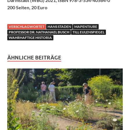
Darmstadt (WBG) 2021, ISBN 978-3-534-40564-0
200 Seiten, 20 Euro
VERSCHLAGWORTET
HANS STADEN
MAPENTIURE
PROFESSOR DR. NATHANAEL BUSCH
TILL EULENSPIEGEL
WAHRHAFTIGE HISTORIA
ÄHNLICHE BEITRÄGE