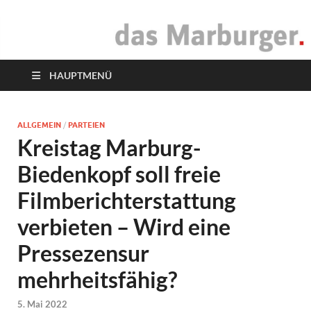
das Marburger.
Online-Magazin
HAUPTMENÜ
ALLGEMEIN
/
PARTEIEN
Kreistag Marburg-
Biedenkopf soll freie
Filmberichterstattung
verbieten – Wird eine
Pressezensur
mehrheitsfähig?
5. Mai 2022