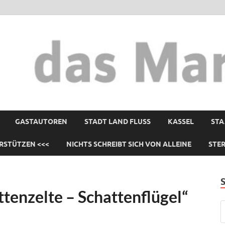
GASTAUTOREN
STADT LAND FLUSS
KASSEL
STA
RSTÜTZEN <<<
NICHTS SCHREIBT SICH VON ALLEINE
STE
ttenzelte – Schattenflügel“