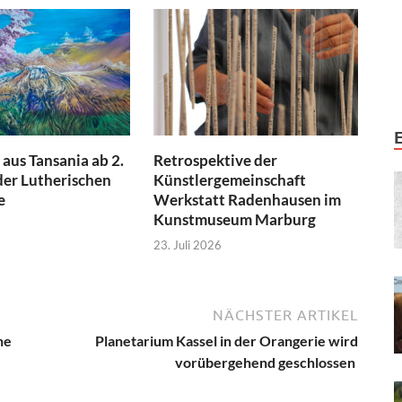
aus Tansania ab 2.
Retrospektive der
der Lutherischen
Künstlergemeinschaft
e
Werkstatt Radenhausen im
Kunstmuseum Marburg
23. Juli 2026
NÄCHSTER ARTIKEL
ne
Planetarium Kassel in der Orangerie wird
vorübergehend geschlossen