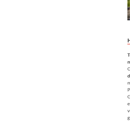
T
m
G
d
m
P
G
e
v
g