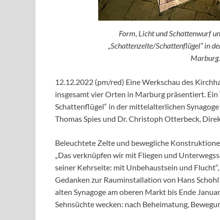
Form, Licht und Schattenwurf u
„Schattenzelte/Schattenflügel“ in d
Marburg.
12.12.2022 (pm/red) Eine Werkschau des Kirchha
insgesamt vier Orten in Marburg präsentiert. Ein T
Schattenflügel“ in der mittelalterlichen Synago
Thomas Spies und Dr. Christoph Otterbeck, Dire
Beleuchtete Zelte und bewegliche Konstruktionen
„Das verknüpfen wir mit Fliegen und Unterwegs
seiner Kehrseite: mit Unbehaustsein und Flucht“
Gedanken zur Rauminstallation von Hans Schohl 
alten Synagoge am oberen Markt bis Ende Januar
Sehnsüchte wecken: nach Beheimatung, Bewegung