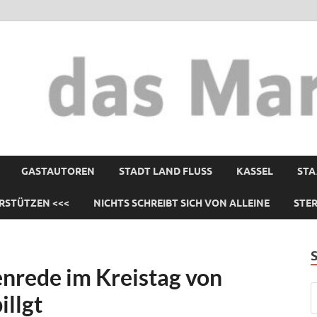
GASTAUTOREN
STADT LAND FLUSS
KASSEL
STA
RSTÜTZEN <<<
NICHTS SCHREIBT SICH VON ALLEINE
STE
rede im Kreistag von
illgt