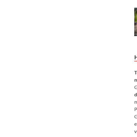
T
m
G
d
m
P
G
e
v