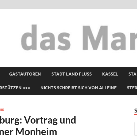
GASTAUTOREN
STADT LAND FLUSS
KASSEL
STA
RSTÜTZEN <<<
NICHTS SCHREIBT SICH VON ALLEINE
STE
HR
burg: Vortrag und
iner Monheim