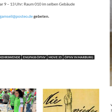
uar 9 – 13 Uhr: Raum 010 im selben Gebäude
gamseil@posteo.de
gebeten.
RKEHRSWENDE
ENGPASS ÖPNV
MOVE 35
ÖPNV IN MARBURG