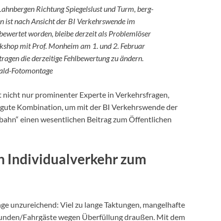
Lahnbergen Richtung Spiegelslust und Turm, berg-
n ist nach Ansicht der BI Verkehrswende im
ewertet worden, bleibe derzeit als Problemlöser
rkshop mit Prof. Monheim am 1. und 2. Februar
tragen die derzeitige Fehlbewertung zu ändern.
ald-Fotomontage
 nicht nur prominenter Experte in Verkehrsfragen,
 gute Kombination, um mit der BI Verkehrswende der
bahn“ einen wesentlichen Beitrag zum Öffentlichen
n Individualverkehr zum
ge unzureichend: Viel zu lange Taktungen, mangelhafte
unden/Fahrgäste wegen Überfüllung draußen. Mit dem