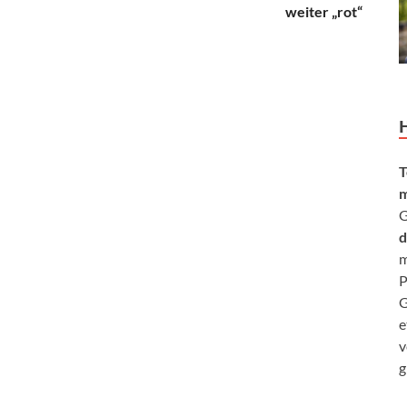
weiter „rot“
T
m
G
d
m
P
G
e
v
g