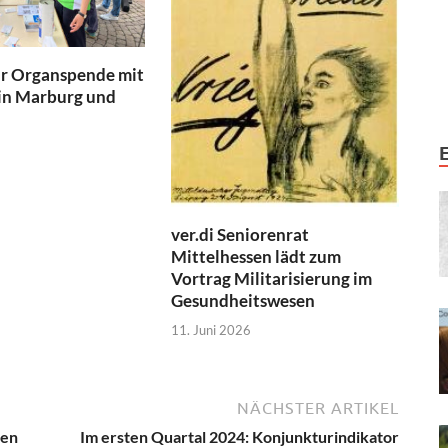
ür Organspende mit
 in Marburg und
ver.di Seniorenrat
Mittelhessen lädt zum
Vortrag Militarisierung im
Gesundheitswesen
11. Juni 2026
NÄCHSTER ARTIKEL
hen
Im ersten Quartal 2024: Konjunkturindikator