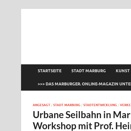
das Marburger.
Online-Magazin
STARTSEITE
STADT MARBURG
KUNST
>>> DAS MARBURGER. ONLINE-MAGAZIN UNTE
ANGESAGT
/
STADT MARBURG
/
STADTENTWICKLUNG
/
VERKE
Urbane Seilbahn in Mar
Workshop mit Prof. He