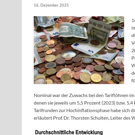
16. Dezember 2025
1
i
d
V
2
P
W
d
f
Nominal war der Zuwachs bei den Tariflöhnen im J
denen sie jeweils um 5,5 Prozent (2023) bzw. 5,
Tarifrunden zur Hochinflationsphase habe sich di
erläutert Prof. Dr. Thorsten Schulten, Leiter des W