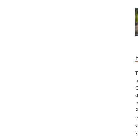
T
m
G
d
m
P
G
e
v