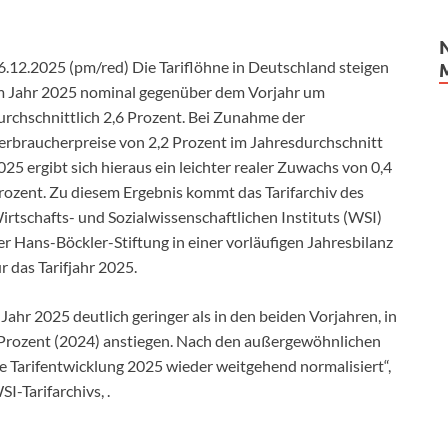
6.12.2025 (pm/red) Die Tariflöhne in Deutschland steigen
m Jahr 2025 nominal gegenüber dem Vorjahr um
urchschnittlich 2,6 Prozent. Bei Zunahme der
erbraucherpreise von 2,2 Prozent im Jahresdurchschnitt
025 ergibt sich hieraus ein leichter realer Zuwachs von 0,4
rozent. Zu diesem Ergebnis kommt das Tarifarchiv des
irtschafts- und Sozialwissenschaftlichen Instituts (WSI)
er Hans-Böckler-Stiftung in einer vorläufigen Jahresbilanz
ür das Tarifjahr 2025.
ahr 2025 deutlich geringer als in den beiden Vorjahren, in
4 Prozent (2024) anstiegen. Nach den außergewöhnlichen
e Tarifentwicklung 2025 wieder weitgehend normalisiert“,
SI-Tarifarchivs, .