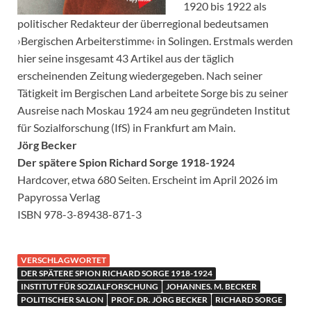
1920 bis 1922 als
politischer Redakteur der überregional bedeutsamen
›Bergischen Arbeiterstimme‹ in Solingen. Erstmals werden
hier seine insgesamt 43 Artikel aus der täglich
erscheinenden Zeitung wiedergegeben. Nach seiner
Tätigkeit im Bergischen Land arbeitete Sorge bis zu seiner
Ausreise nach Moskau 1924 am neu gegründeten Institut
für Sozialforschung (IfS) in Frankfurt am Main.
Jörg Becker
Der spätere Spion
Richard Sorge 1918-1924
Hardcover, etwa 680 Seiten. Erscheint im April 2026 im
Papyrossa Verlag
ISBN 978-3-89438-871-3
VERSCHLAGWORTET
DER SPÄTERE SPION RICHARD SORGE 1918-1924
INSTITUT FÜR SOZIALFORSCHUNG
JOHANNES. M. BECKER
POLITISCHER SALON
PROF. DR. JÖRG BECKER
RICHARD SORGE