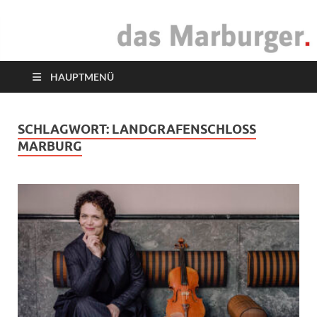
das Marburger.
Online-Magazin
HAUPTMENÜ
SCHLAGWORT:
LANDGRAFENSCHLOSS
MARBURG