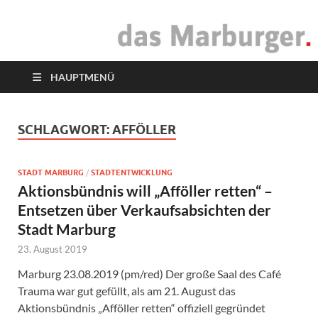
das Marburger.
Online-Magazin
HAUPTMENÜ
SCHLAGWORT:
AFFÖLLER
STADT MARBURG
/
STADTENTWICKLUNG
Aktionsbündnis will „Afföller retten“ –
Entsetzen über Verkaufsabsichten der
Stadt Marburg
23. August 2019
Marburg 23.08.2019 (pm/red) Der große Saal des Café
Trauma war gut gefüllt, als am 21. August das
Aktionsbündnis „Afföller retten“ offiziell gegründet