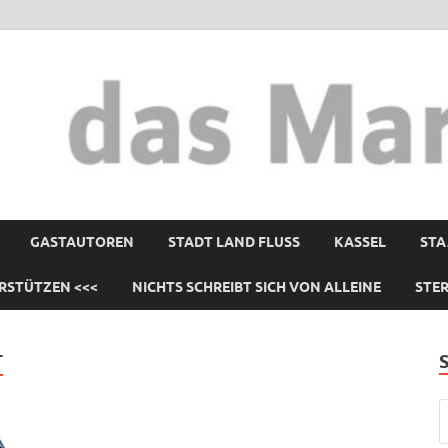
GASTAUTOREN
STADT LAND FLUSS
KASSEL
STA
RSTÜTZEN <<<
NICHTS SCHREIBT SICH VON ALLEINE
STE
T