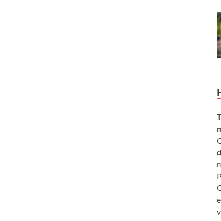
T
m
G
d
m
P
G
e
v