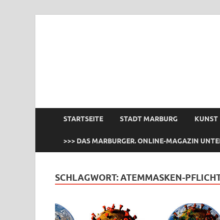
das Marburger.
Online-Magazin
STARTSEITE
STADT MARBURG
KUNST
>>> DAS MARBURGER. ONLINE-MAGAZIN UNTE
SCHLAGWORT:
ATEMMASKEN-PFLICH