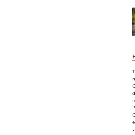
T
m
G
d
m
P
G
e
v