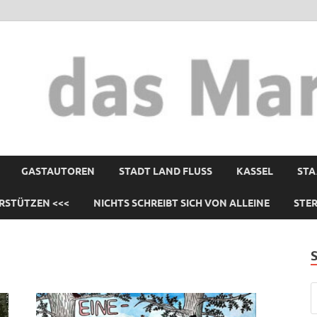
GASTAUTOREN
STADT LAND FLUSS
KASSEL
STA
RSTÜTZEN <<<
NICHTS SCHREIBT SICH VON ALLEINE
STE