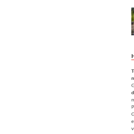
T
m
G
d
m
P
G
e
v