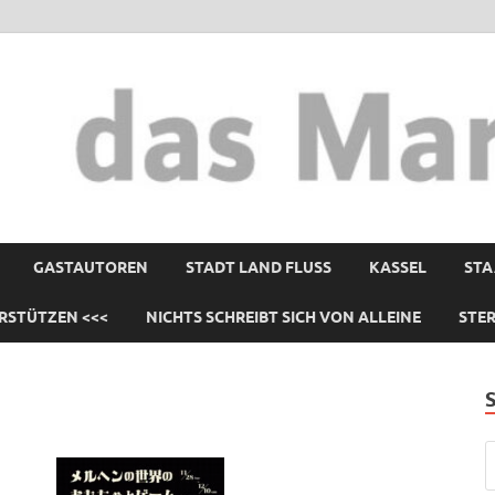
GASTAUTOREN
STADT LAND FLUSS
KASSEL
STA
RSTÜTZEN <<<
NICHTS SCHREIBT SICH VON ALLEINE
STE