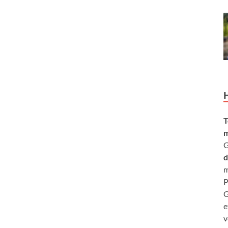
T
m
G
d
m
P
G
e
v