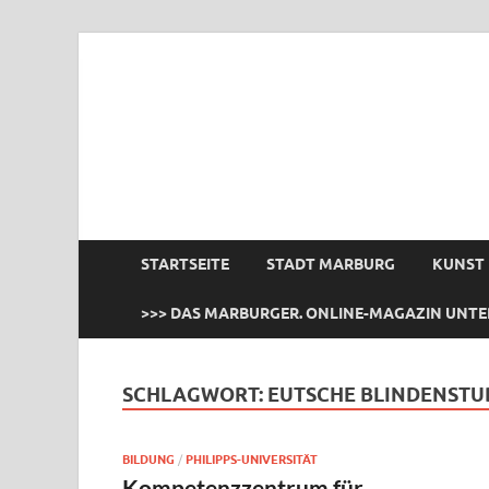
das Marburger.
Online-Magazin
STARTSEITE
STADT MARBURG
KUNST
>>> DAS MARBURGER. ONLINE-MAGAZIN UNTE
SCHLAGWORT:
EUTSCHE BLINDENSTU
BILDUNG
/
PHILIPPS-UNIVERSITÄT
Kompetenzzentrum für