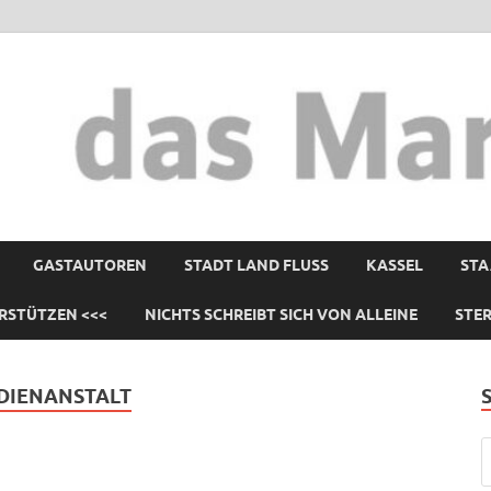
GASTAUTOREN
STADT LAND FLUSS
KASSEL
STA
RSTÜTZEN <<<
NICHTS SCHREIBT SICH VON ALLEINE
STE
DIENANSTALT