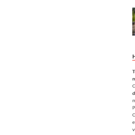
T
m
G
d
m
P
G
e
v