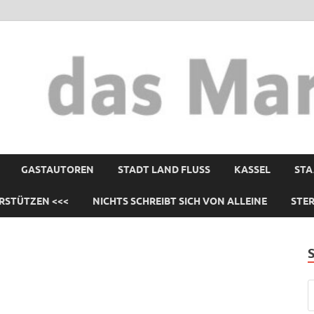
GASTAUTOREN
STADT LAND FLUSS
KASSEL
STA
RSTÜTZEN <<<
NICHTS SCHREIBT SICH VON ALLEINE
STE