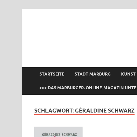
das Marburger.
Online-Magazin
STARTSEITE
STADT MARBURG
KUNST
>>> DAS MARBURGER. ONLINE-MAGAZIN UNTE
SCHLAGWORT:
GÉRALDINE SCHWARZ